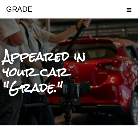
GRADE
Appeared in
your car
"Grade."